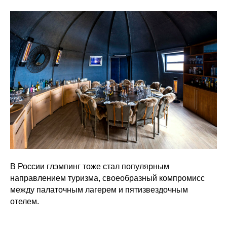
+7 (499) 647-76-80
+7 (800) 100-72-93
mail@skydome.pro
Напишите нам
В России глэмпинг тоже стал популярным
направлением туризма, своеобразный компромисс
между палаточным лагерем и пятизвездочным
отелем.
ПОЛУЧИТЬ ОТВЕТЫ