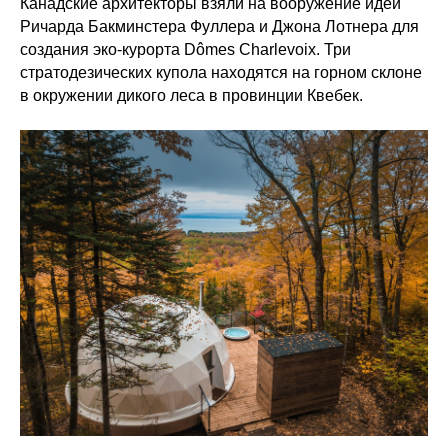
Канадские архитекторы взяли на вооружение идеи
Ричарда Бакминстера Фуллера и Джона Лотнера для
создания эко-курорта Dômes Charlevoix. Три
стратодезических купола находятся на горном склоне
в окружении дикого леса в провинции Квебек.