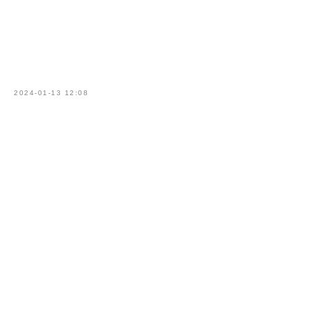
*Нажимая на кнопку вы даёте согласие
на
обработку персональных данных
2024-01-13 12:08