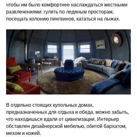
чтобы им было комфортнее наслаждаться местными
развлечениями: гулять по ледяным просторам,
посещать колонию пингвинов, кататься на лыжах.
Адрес
Москва, Нижняя Сыромятническая,
В отдельно стоящих купольных домах,
д. 10, стр. 9, вход Ё. (ArtPlay на
предназначенных для отдыха и обеда, можно забыть,
Яузе)
что находишься вдали от цивилизации. Интерьер
обставлен дизайнерской мебелью, обитой бархатом,
Телефон и почта
мехом и кожей.